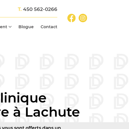
T.
450 562-0266
ient
Blogue
Contact
linique
re à Lachute
 vous sont offerts dans un