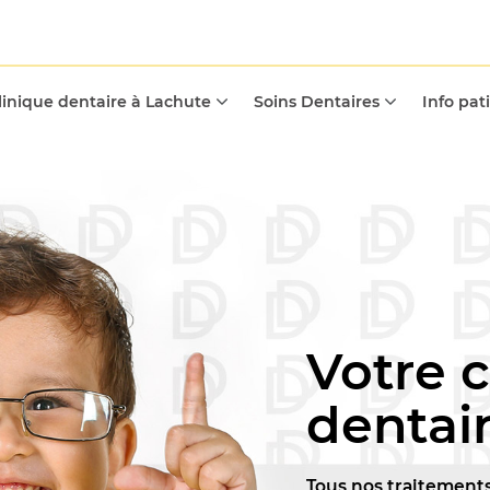
linique dentaire à Lachute
Soins Dentaires
Info pat
Votre c
dentai
Tous nos traitements